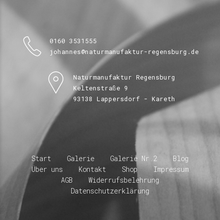
0160 3531555
johannes@naturmanufaktur-regensburg.de
Naturmanufaktur Regensburg
Keltenstraße 9
93138 Lappersdorf - Kareth
Start
Galerie
Galerie Nr.2
Blog
Über uns
Kontakt
Shop
Impressum
AGB
Widerrufsbelehrung
Datenschutzerklärung