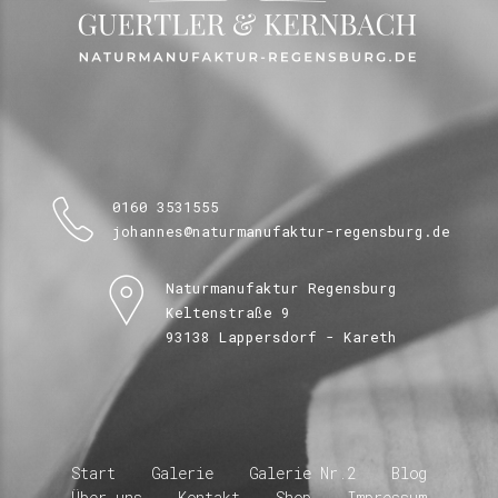
0160 3531555
johannes@naturmanufaktur-regensburg.de
Naturmanufaktur Regensburg
Keltenstraße 9
93138 Lappersdorf - Kareth
Start
Galerie
Galerie Nr.2
Blog
Über uns
Kontakt
Shop
Impressum